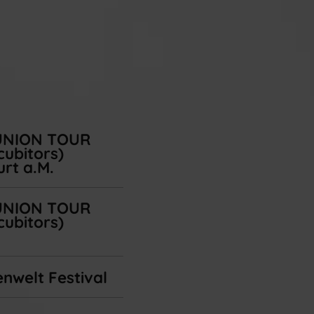
UNION TOUR
cubitors)
rt a.M.
UNION TOUR
cubitors)
k
nwelt Festival