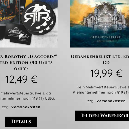
a Robotny „D’accord?“
Gedankenrelikt Ltd. Ed
ted Edition (50 Units
CD
only)
19,99
€
12,49
€
Kein Mehrwertsteuerausweis
Kleinunternehmer nach §19 (1)
 Mehrwertsteuerausweis, da
nternehmer nach §19 (1) UStG.
zzgl.
Versandkosten
zzgl.
Versandkosten
In den Warenkor
Details