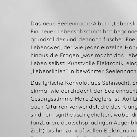
Das neue Seelennacht-Album „Lebenslin
Ein neuer Lebensabschnitt hat begonne
grundsolider und dennoch frischer Ener
Lebensweg, der wie jeder einzelne Höhe
hinaus die Fragen „was macht das Lebe
Leben selbst: Kunstvolle Elektronik, e
„Lebenslinien“ in bewährter Seelennach
Das lyrische Konvolut aus Sehnsucht, Se
einmal wie durchdacht der Seelennach
Gesangsstimme Marc Zieglers ist. Auf L
auch Gitarren verwendet, die das Klan
sind rein synthetisch gehalten, wobei d
tanzbaren, deutschsprachigen Augenblic
Ziel“) bis hin zu kraftvollen Elektronu