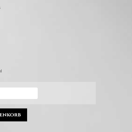
s
l
renkorb