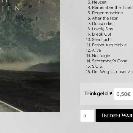
Neuzeit
Remember the Time
Regenmaschine
After the Rain
Dankbarkeit
Lovely Sins
Break Out
Sehnsucht
Perpetuum Mobile
Alive
Nostalgie
September’s Gone
S.O.S.
Der Weg ist unser Zie
Trinkgeld ♥
In den Wa