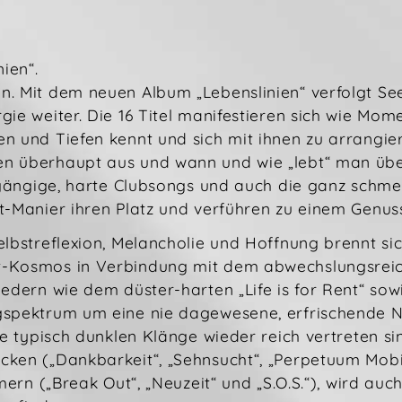
ien“.
n. Mit dem neuen Album „Lebenslinien“ verfolgt S
gie weiter. Die 16 Titel manifestieren sich wie M
n und Tiefen kennt und sich mit ihnen zu arrangiere
n überhaupt aus und wann und wie „lebt“ man über
ingängige, harte Clubsongs und auch die ganz schme
t-Manier ihren Platz und verführen zu einem Genuss 
lbstreflexion, Melancholie und Hoffnung brennt sic
t-Kosmos in Verbindung mit dem abwechslungsreic
iedern wie dem düster-harten „Life is for Rent“ s
gspektrum um eine nie dagewesene, erfrischende No
ie typisch dunklen Klänge wieder reich vertreten s
ken („Dankbarkeit“, „Sehnsucht“, „Perpetuum Mobil
mmern („Break Out“, „Neuzeit“ und „S.O.S.“), wird a